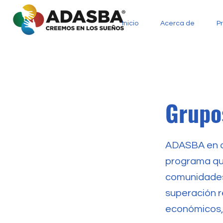
Inicio
Acerca de
P
Grupo
ADASBA en as
programa qu
comunidades,
superación r
económicos, s