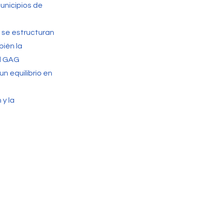
municipios de
 se estructuran
bién la
el GAG
n equilibrio en
y la